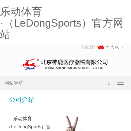
乐动体育
·（LeDongSports）官方网
站
语言选择:
网站导航
Toggl
navig
公司介绍
乐动体育
·（LeDongSports）官