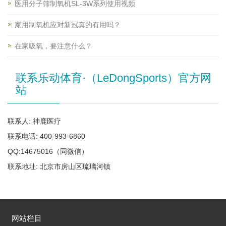
医用分子筛制氧机SL-3W系列使用视频
家用制氧机应对新冠真的有用吗？
在家吸氧，要注意什么？
联系乐动体育·（LeDongSports）官方网
站
联系人: 神鹿医疗
联系电话: 400-993-6860
QQ:14675016（同微信）
联系地址: 北京市房山区琉璃河镇
网站栏目