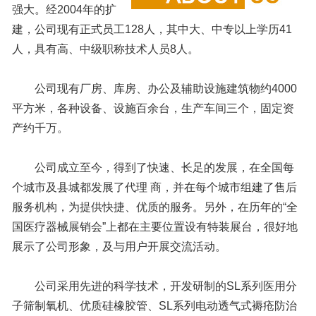
强大。经2004年的扩
建，公司现有正式员工128人，其中大、中专以上学历41
人，具有高、中级职称技术人员8人。
公司现有厂房、库房、办公及辅助设施建筑物约4000
平方米，各种设备、设施百余台，生产车间三个，固定资
产约千万。
公司成立至今，得到了快速、长足的发展，在全国每
个城市及县城都发展了代理 商，并在每个城市组建了售后
服务机构，为提供快捷、优质的服务。另外，在历年的“全
国医疗器械展销会”上都在主要位置设有特装展台，很好地
展示了公司形象，及与用户开展交流活动。
公司采用先进的科学技术，开发研制的SL系列医用分
子筛制氧机、优质硅橡胶管、SL系列电动透气式褥疮防治