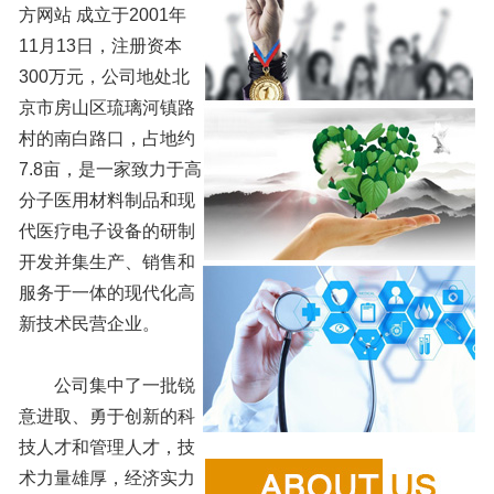
方网站 成立于2001年
11月13日，注册资本
300万元，公司地处北
京市房山区琉璃河镇路
村的南白路口，占地约
7.8亩，是一家致力于高
分子医用材料制品和现
代医疗电子设备的研制
开发并集生产、销售和
服务于一体的现代化高
新技术民营企业。
公司集中了一批锐
意进取、勇于创新的科
技人才和管理人才，技
术力量雄厚，经济实力