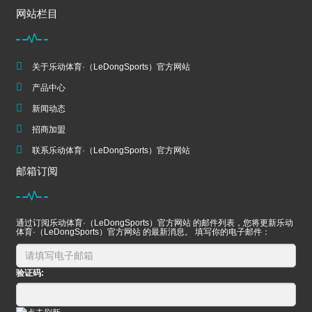
网站栏目
关于乐动体育·（LeDongSports）官方网站
产品中心
新闻动态
招商加盟
联系乐动体育·（LeDongSports）官方网站
邮箱订阅
通过订阅乐动体育·（LeDongSports）官方网站 的邮件列表，您将更新乐动
体育·（LeDongSports）官方网站 的最新消息。 填写你的电子邮件：
验证码: