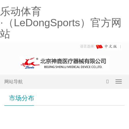
乐动体育
·（LeDongSports）官方网
站
语言选择:
网站导航
Toggl
navig
市场分布