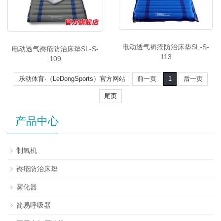
电动透气褥疮防治床垫SL-S-
电动透气褥疮防治床垫SL-S-
113
109
乐动体育·（LeDongSports）官方网站
前一页
1
后一页
尾页
产品中心
制氧机
褥疮防治床垫
雾化器
简易呼吸器