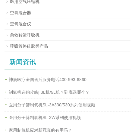
医用空气压缩机
空氧混合器
空氧混合仪
急救转运呼吸机
呼吸管路硅胶类产品
新闻资讯
神鹿医疗全国售后服务电话400-993-6860
制氧机选购攻略| 3L机/5L机？到底选哪个？
医用分子筛制氧机SL-3A330/530系列使用视频
医用分子筛制氧机SL-3W系列使用视频
家用制氧机应对新冠真的有用吗？