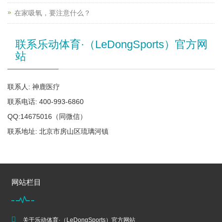
在家吸氧，要注意什么？
联系乐动体育·（LeDongSports）官方网
站
联系人: 神鹿医疗
联系电话: 400-993-6860
QQ:14675016（同微信）
联系地址: 北京市房山区琉璃河镇
网站栏目
关于乐动体育·（LeDongSports）官方网站