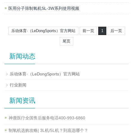
医用分子筛制氧机SL-3W系列使用视频
乐动体育·（LeDongSports）官方网站
前一页
1
后一页
尾页
新闻动态
乐动体育·（LeDongSports）官方网站
行业新闻
新闻资讯
神鹿医疗全国售后服务电话400-993-6860
制氧机选购攻略| 3L机/5L机？到底选哪个？